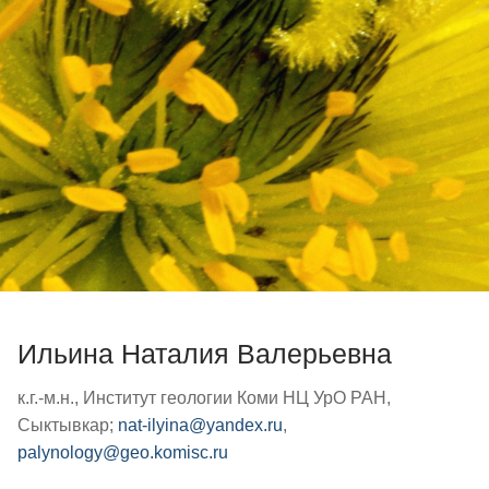
Ильина Наталия Валерьевна
к.г.-м.н., Институт геологии Коми НЦ УрО РАН,
Сыктывкар;
nat-ilyina@yandex.ru
,
palynology@geo.komisc.ru